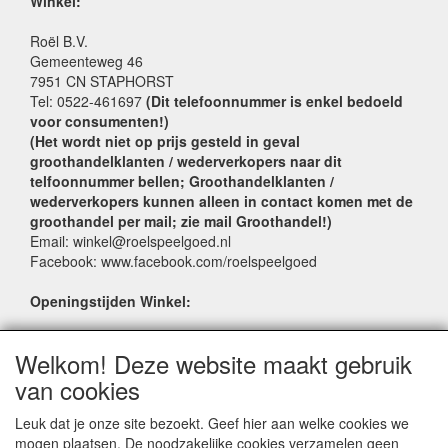
Winkel:
Roël B.V.
Gemeenteweg 46
7951 CN STAPHORST
Tel: 0522-461697
(Dit telefoonnummer is enkel bedoeld
voor consumenten!)
(Het wordt niet op prijs gesteld in geval
groothandelklanten / wederverkopers naar dit
telfoonnummer bellen; Groothandelklanten /
wederverkopers kunnen alleen in contact komen met de
groothandel per mail; zie mail Groothandel!)
Email: winkel@roelspeelgoed.nl
Facebook: www.facebook.com/roelspeelgoed
Openingstijden Winkel:
Maandag t/m Vrijdag: 9:00 - 17:30
Welkom! Deze website maakt gebruik
Zaterdag: 9:00 - 17:00
Donderdagavond koopavond: 19:00 - 21:00
van cookies
Leuk dat je onze site bezoekt. Geef hier aan welke cookies we
SERVICE
mogen plaatsen. De noodzakelijke cookies verzamelen geen