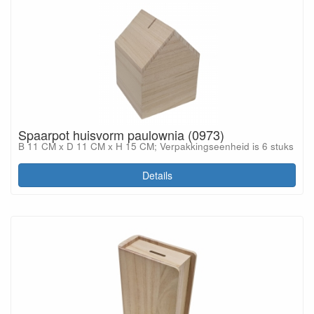
Spaarpot huisvorm paulownia (0973)
B 11 CM x D 11 CM x H 15 CM; Verpakkingseenheid is 6 stuks
Details