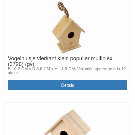
Vogelhuisje vierkant klein populier multiplex
(3726) (gv)
B 10,2 CM x D 6,6 CM x H 11,5 CM; Verpakkingseenheid is 12
stuks
Details