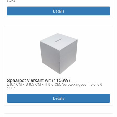
stuks
Details
Spaarpot vierkant wit (1156W)
L 8,7 CM x B 8,5 CM x H 8,6 CM; Verpakkingseenheid is 6
stuks
Details