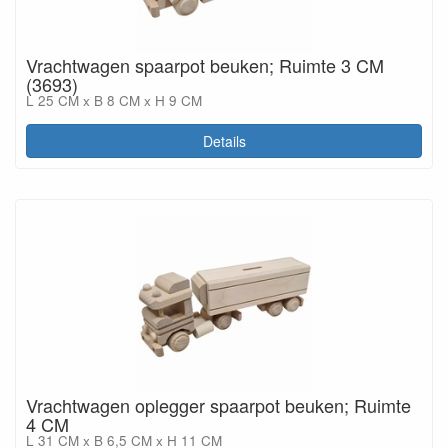
Vrachtwagen spaarpot beuken; Ruimte 3 CM
(3693)
L 25 CM x B 8 CM x H 9 CM
Details
Vrachtwagen oplegger spaarpot beuken; Ruimte
4 CM
L 31 CM x B 6,5 CM x H 11 CM