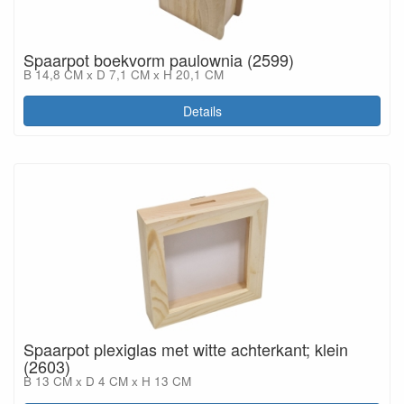
Spaarpot boekvorm paulownia (2599)
B 14,8 CM x D 7,1 CM x H 20,1 CM
Details
Spaarpot plexiglas met witte achterkant; klein
(2603)
B 13 CM x D 4 CM x H 13 CM