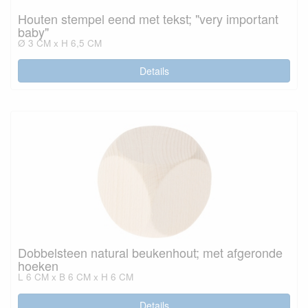
Houten stempel eend met tekst; "very important
baby"
Ø 3 CM x H 6,5 CM
Details
Dobbelsteen natural beukenhout; met afgeronde
hoeken
L 6 CM x B 6 CM x H 6 CM
Details