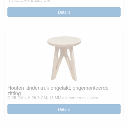
H 34,5 CM x B 28,5 CM
Details
Houten kinderkruk ongelakt; ongemonteerde
zitting
Ø 25 CM x H 29,8 CM; 18 MM dik berken multiplex
Details