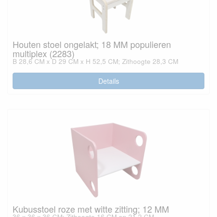
Houten stoel ongelakt; 18 MM populieren
multiplex (2283)
B 28,6 CM x D 29 CM x H 52,5 CM; Zithoogte 28,3 CM
Details
Kubusstoel roze met witte zitting; 12 MM
36 x 36 x 36 CM; Zithoogte 16 CM en 21,2 CM