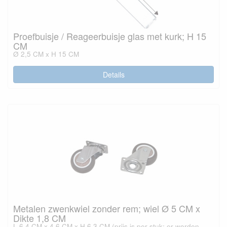
Proefbuisje / Reageerbuisje glas met kurk; H 15
CM
Ø 2,5 CM x H 15 CM
Details
Metalen zwenkwiel zonder rem; wiel Ø 5 CM x
Dikte 1,8 CM
L 6,4 CM x 4,6 CM x H 6,3 CM (prijs is per stuk; er worden