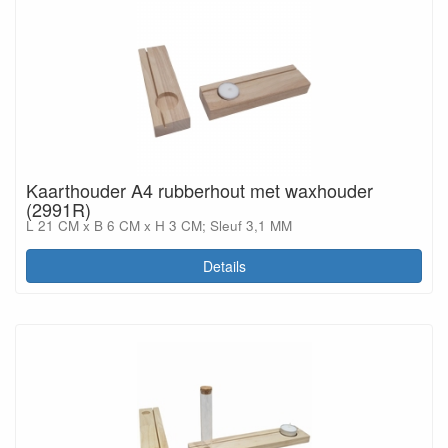
Kaarthouder A4 rubberhout met waxhouder
(2991R)
L 21 CM x B 6 CM x H 3 CM; Sleuf 3,1 MM
Details