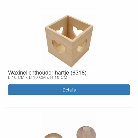
Waxinelichthouder hartje (6318)
L 10 CM x B 10 CM x H 10 CM
Details