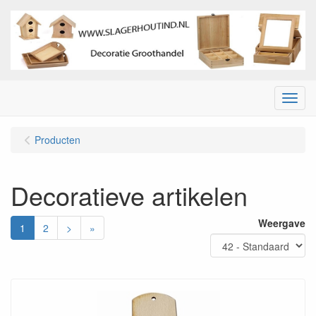
Menu
Producten
Decoratieve artikelen
Weergave
1
2
>
»