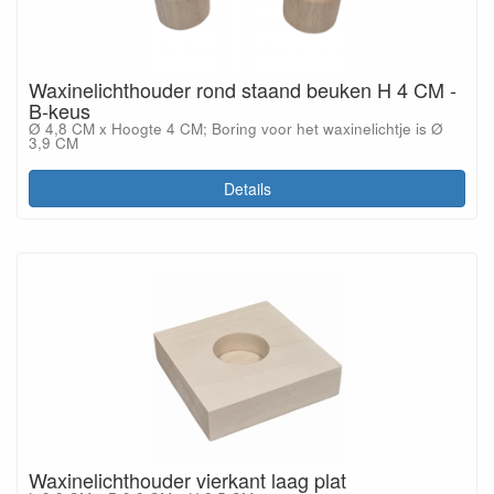
Waxinelichthouder rond staand beuken H 4 CM -
B-keus
Ø 4,8 CM x Hoogte 4 CM; Boring voor het waxinelichtje is Ø
3,9 CM
Details
Waxinelichthouder vierkant laag plat