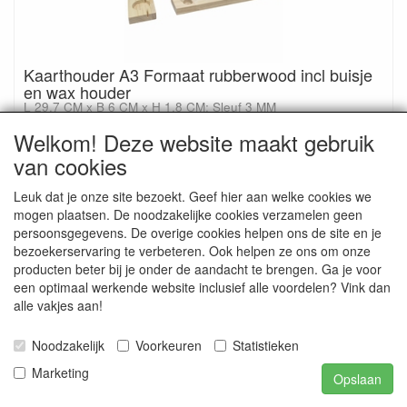
Kaarthouder A3 Formaat rubberwood incl buisje
en wax houder
L 29,7 CM x B 6 CM x H 1,8 CM; Sleuf 3 MM
Welkom! Deze website maakt gebruik
Details
van cookies
Leuk dat je onze site bezoekt. Geef hier aan welke cookies we
mogen plaatsen. De noodzakelijke cookies verzamelen geen
persoonsgegevens. De overige cookies helpen ons de site en je
bezoekerservaring te verbeteren. Ook helpen ze ons om onze
producten beter bij je onder de aandacht te brengen. Ga je voor
een optimaal werkende website inclusief alle voordelen? Vink dan
alle vakjes aan!
Noodzakelijk
Voorkeuren
Statistieken
Marketing
Opslaan
Kaarthouder dubbel A3 Formaat MDF zwart
L 29,7 CM x B 6 CM x H 1,8 CM; Sleuf 3 MM