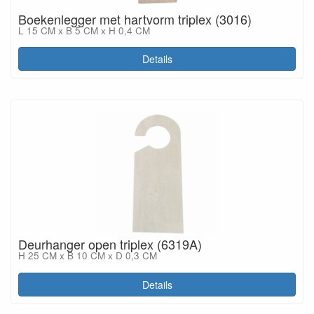
Boekenlegger met hartvorm triplex (3016)
L 15 CM x B 5 CM x H 0,4 CM
Details
Deurhanger open triplex (6319A)
H 25 CM x B 10 CM x D 0,3 CM
Details