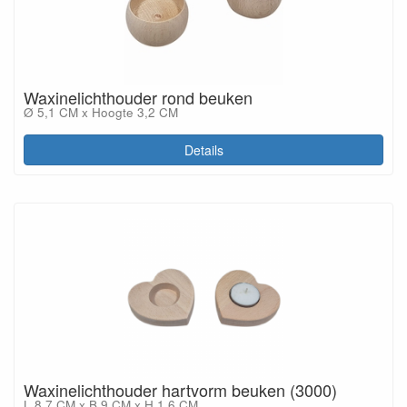
Waxinelichthouder rond beuken
Ø 5,1 CM x Hoogte 3,2 CM
Details
Waxinelichthouder hartvorm beuken (3000)
L 8,7 CM x B 9 CM x H 1,6 CM