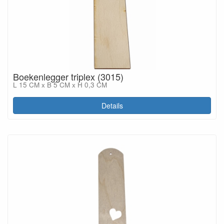
Boekenlegger triplex (3015)
L 15 CM x B 5 CM x H 0,3 CM
Details