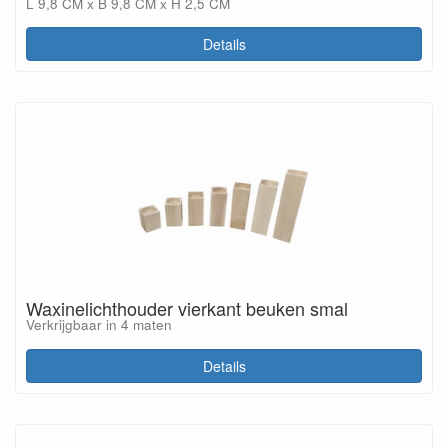
L 9,8 CM x B 9,8 CM x H 2,5 CM
Details
Waxinelichthouder vierkant beuken smal
Verkrijgbaar in 4 maten
Details