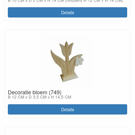
B 10 CM x D 5 CM x H 14 CM (houders H 12 CM + H 14 CM)
Details
Decoratie bloem (749)
B 12 CM x D 3,5 CM x H 14,5 CM
Details