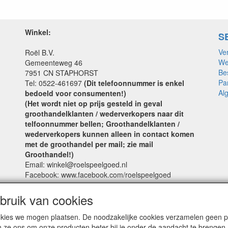
Winkel:
S
Ve
Roël B.V.
We
Gemeenteweg 46
Be
7951 CN STAPHORST
Pa
Tel: 0522-461697
(Dit telefoonnummer is enkel
Al
bedoeld voor consumenten!)
(Het wordt niet op prijs gesteld in geval
groothandelklanten / wederverkopers naar dit
telfoonnummer bellen; Groothandelklanten /
wederverkopers kunnen alleen in contact komen
met de groothandel per mail; zie mail
Groothandel!)
Email: winkel@roelspeelgoed.nl
Facebook: www.facebook.com/roelspeelgoed
Openingstijden Winkel:
ruik van cookies
Maandag t/m Vrijdag: 9:00 - 17:30
cookies we mogen plaatsen. De noodzakelijke cookies verzamelen geen
Zaterdag: 9:00 - 17:00
n ze ons om onze producten beter bij je onder de aandacht te brengen.