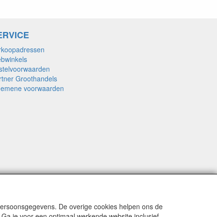
ERVICE
rkoopadressen
bwinkels
stelvoorwaarden
rtner Groothandels
gemene voorwaarden
 persoonsgegevens. De overige cookies helpen ons de
 Ga je voor een optimaal werkende website inclusief