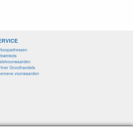
ERVICE
rkoopadressen
bwinkels
stelvoorwaarden
rtner Groothandels
gemene voorwaarden