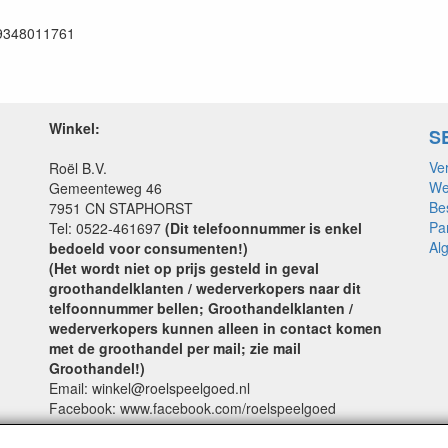
9348011761
Winkel:
S
Ve
Roël B.V.
We
Gemeenteweg 46
Be
7951 CN STAPHORST
Pa
Tel: 0522-461697
(Dit telefoonnummer is enkel
Al
bedoeld voor consumenten!)
(Het wordt niet op prijs gesteld in geval
groothandelklanten / wederverkopers naar dit
telfoonnummer bellen; Groothandelklanten /
wederverkopers kunnen alleen in contact komen
met de groothandel per mail; zie mail
Groothandel!)
Email: winkel@roelspeelgoed.nl
Facebook: www.facebook.com/roelspeelgoed