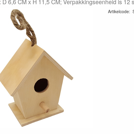
 D 6,6 CM x H 11,5 CM; Verpakkingseenheid is 12 
Artikelcode
: