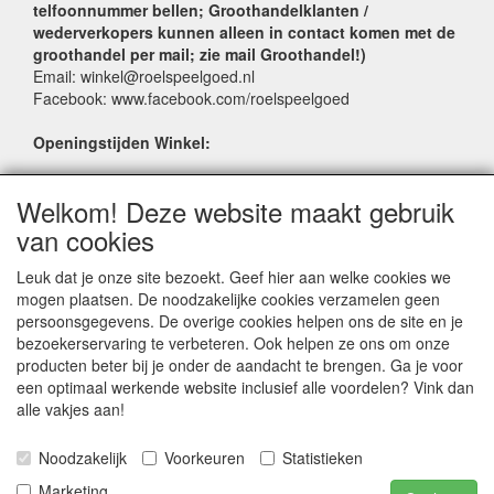
telfoonnummer bellen; Groothandelklanten /
wederverkopers kunnen alleen in contact komen met de
groothandel per mail; zie mail Groothandel!)
Email: winkel@roelspeelgoed.nl
Facebook: www.facebook.com/roelspeelgoed
Openingstijden Winkel:
Maandag t/m Vrijdag: 9:00 - 17:30
Welkom! Deze website maakt gebruik
Zaterdag: 9:00 - 17:00
Donderdagavond koopavond: 19:00 - 21:00
van cookies
Leuk dat je onze site bezoekt. Geef hier aan welke cookies we
SERVICE
mogen plaatsen. De noodzakelijke cookies verzamelen geen
persoonsgegevens. De overige cookies helpen ons de site en je
Verkoopadressen
bezoekerservaring te verbeteren. Ook helpen ze ons om onze
Webwinkels
producten beter bij je onder de aandacht te brengen. Ga je voor
Bestelvoorwaarden
een optimaal werkende website inclusief alle voordelen? Vink dan
Partner Groothandels
alle vakjes aan!
Algemene voorwaarden
Noodzakelijk
Voorkeuren
Statistieken
Logivert © 1998-2024 LogiVert.com de All-in-One oplossing voor handelsbedrijven |
Marketing