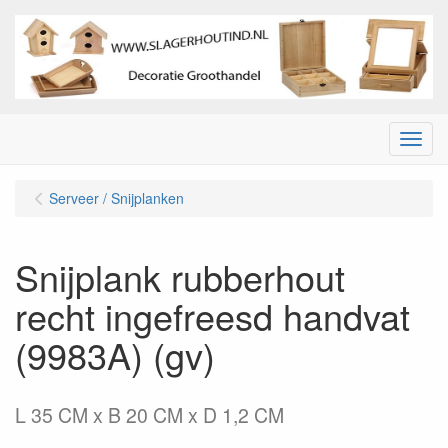
Menu
Serveer / Snijplanken
Snijplank rubberhout
recht ingefreesd handvat
(9983A) (gv)
L 35 CM x B 20 CM x D 1,2 CM