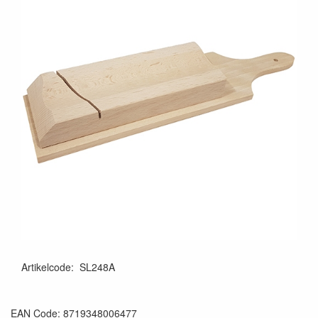
Artikelcode
:
SL248A
EAN Code: 8719348006477