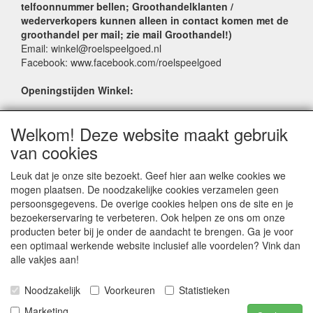
telfoonnummer bellen; Groothandelklanten /
wederverkopers kunnen alleen in contact komen met de
groothandel per mail; zie mail Groothandel!)
Email: winkel@roelspeelgoed.nl
Facebook: www.facebook.com/roelspeelgoed
Openingstijden Winkel:
Maandag t/m Vrijdag: 9:00 - 17:30
Welkom! Deze website maakt gebruik
Zaterdag: 9:00 - 17:00
Donderdagavond koopavond: 19:00 - 21:00
van cookies
Leuk dat je onze site bezoekt. Geef hier aan welke cookies we
SERVICE
mogen plaatsen. De noodzakelijke cookies verzamelen geen
persoonsgegevens. De overige cookies helpen ons de site en je
Verkoopadressen
bezoekerservaring te verbeteren. Ook helpen ze ons om onze
Webwinkels
producten beter bij je onder de aandacht te brengen. Ga je voor
Bestelvoorwaarden
een optimaal werkende website inclusief alle voordelen? Vink dan
Partner Groothandels
alle vakjes aan!
Algemene voorwaarden
Noodzakelijk
Voorkeuren
Statistieken
Logivert © 1998-2024 LogiVert.com de All-in-One oplossing voor handelsbedrijven |
Marketing