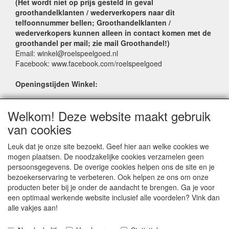
(Het wordt niet op prijs gesteld in geval
groothandelklanten / wederverkopers naar dit
telfoonnummer bellen; Groothandelklanten /
wederverkopers kunnen alleen in contact komen met de
groothandel per mail; zie mail Groothandel!)
Email: winkel@roelspeelgoed.nl
Facebook: www.facebook.com/roelspeelgoed
Openingstijden Winkel:
Maandag t/m Vrijdag: 9:00 - 17:30
Welkom! Deze website maakt gebruik
Zaterdag: 9:00 - 17:00
Donderdagavond koopavond: 19:00 - 21:00
van cookies
Leuk dat je onze site bezoekt. Geef hier aan welke cookies we
SERVICE
mogen plaatsen. De noodzakelijke cookies verzamelen geen
persoonsgegevens. De overige cookies helpen ons de site en je
Verkoopadressen
bezoekerservaring te verbeteren. Ook helpen ze ons om onze
Webwinkels
producten beter bij je onder de aandacht te brengen. Ga je voor
Bestelvoorwaarden
een optimaal werkende website inclusief alle voordelen? Vink dan
Partner Groothandels
alle vakjes aan!
Algemene voorwaarden