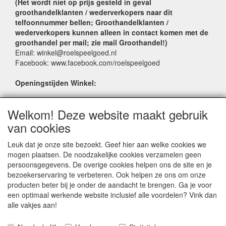
(Het wordt niet op prijs gesteld in geval
groothandelklanten / wederverkopers naar dit
telfoonnummer bellen; Groothandelklanten /
wederverkopers kunnen alleen in contact komen met de
groothandel per mail; zie mail Groothandel!)
Email: winkel@roelspeelgoed.nl
Facebook: www.facebook.com/roelspeelgoed
Openingstijden Winkel:
Maandag t/m Vrijdag: 9:00 - 17:30
Welkom! Deze website maakt gebruik
Zaterdag: 9:00 - 17:00
Donderdagavond koopavond: 19:00 - 21:00
van cookies
Leuk dat je onze site bezoekt. Geef hier aan welke cookies we
SERVICE
mogen plaatsen. De noodzakelijke cookies verzamelen geen
persoonsgegevens. De overige cookies helpen ons de site en je
Verkoopadressen
bezoekerservaring te verbeteren. Ook helpen ze ons om onze
Webwinkels
producten beter bij je onder de aandacht te brengen. Ga je voor
Bestelvoorwaarden
een optimaal werkende website inclusief alle voordelen? Vink dan
Partner Groothandels
alle vakjes aan!
Algemene voorwaarden