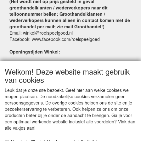
(Het wordt niet op prijs gesteld in geval
groothandelklanten / wederverkopers naar dit
telfoonnummer bellen; Groothandelklanten /
wederverkopers kunnen alleen in contact komen met de
groothandel per mail; zie mail Groothandel!)
Email: winkel@roelspeelgoed.nl
Facebook: www.facebook.com/roelspeelgoed
Openingstijden Winkel:
Maandag t/m Vrijdag: 9:00 - 17:30
Welkom! Deze website maakt gebruik
Zaterdag: 9:00 - 17:00
Donderdagavond koopavond: 19:00 - 21:00
van cookies
Leuk dat je onze site bezoekt. Geef hier aan welke cookies we
SERVICE
mogen plaatsen. De noodzakelijke cookies verzamelen geen
persoonsgegevens. De overige cookies helpen ons de site en je
Verkoopadressen
bezoekerservaring te verbeteren. Ook helpen ze ons om onze
Webwinkels
producten beter bij je onder de aandacht te brengen. Ga je voor
Bestelvoorwaarden
een optimaal werkende website inclusief alle voordelen? Vink dan
Partner Groothandels
alle vakjes aan!
Algemene voorwaarden