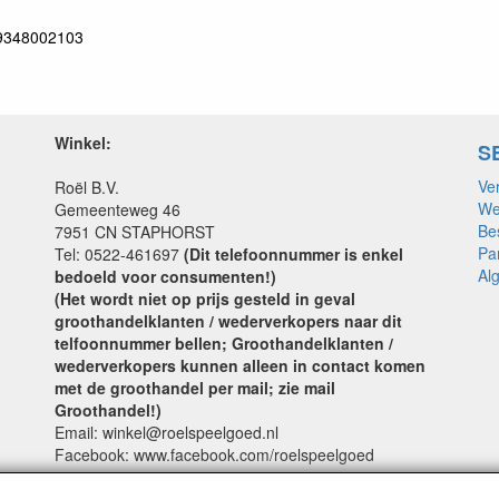
9348002103
Winkel:
S
Ve
Roël B.V.
We
Gemeenteweg 46
Be
7951 CN STAPHORST
Pa
Tel: 0522-461697
(Dit telefoonnummer is enkel
Al
bedoeld voor consumenten!)
(Het wordt niet op prijs gesteld in geval
groothandelklanten / wederverkopers naar dit
telfoonnummer bellen; Groothandelklanten /
wederverkopers kunnen alleen in contact komen
met de groothandel per mail; zie mail
Groothandel!)
Email: winkel@roelspeelgoed.nl
Facebook: www.facebook.com/roelspeelgoed