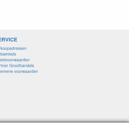
ERVICE
rkoopadressen
bwinkels
stelvoorwaarden
rtner Groothandels
gemene voorwaarden