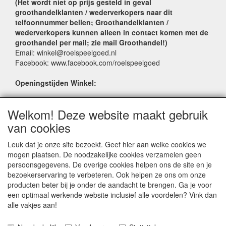
(Het wordt niet op prijs gesteld in geval
groothandelklanten / wederverkopers naar dit
telfoonnummer bellen; Groothandelklanten /
wederverkopers kunnen alleen in contact komen met de
groothandel per mail; zie mail Groothandel!)
Email: winkel@roelspeelgoed.nl
Facebook: www.facebook.com/roelspeelgoed
Openingstijden Winkel:
Maandag t/m Vrijdag: 9:00 - 17:30
Welkom! Deze website maakt gebruik
Zaterdag: 9:00 - 17:00
Donderdagavond koopavond: 19:00 - 21:00
van cookies
Leuk dat je onze site bezoekt. Geef hier aan welke cookies we
SERVICE
mogen plaatsen. De noodzakelijke cookies verzamelen geen
persoonsgegevens. De overige cookies helpen ons de site en je
Verkoopadressen
bezoekerservaring te verbeteren. Ook helpen ze ons om onze
Webwinkels
producten beter bij je onder de aandacht te brengen. Ga je voor
Bestelvoorwaarden
een optimaal werkende website inclusief alle voordelen? Vink dan
Partner Groothandels
alle vakjes aan!
Algemene voorwaarden