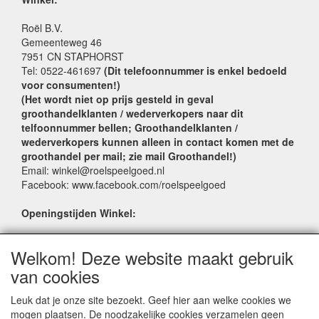
Roël B.V.
Gemeenteweg 46
7951 CN STAPHORST
Tel: 0522-461697
(Dit telefoonnummer is enkel bedoeld
voor consumenten!)
(Het wordt niet op prijs gesteld in geval
groothandelklanten / wederverkopers naar dit
telfoonnummer bellen; Groothandelklanten /
wederverkopers kunnen alleen in contact komen met de
groothandel per mail; zie mail Groothandel!)
Email: winkel@roelspeelgoed.nl
Facebook: www.facebook.com/roelspeelgoed
Openingstijden Winkel:
Maandag t/m Vrijdag: 9:00 - 17:30
Welkom! Deze website maakt gebruik
Zaterdag: 9:00 - 17:00
Donderdagavond koopavond: 19:00 - 21:00
van cookies
Leuk dat je onze site bezoekt. Geef hier aan welke cookies we
SERVICE
mogen plaatsen. De noodzakelijke cookies verzamelen geen