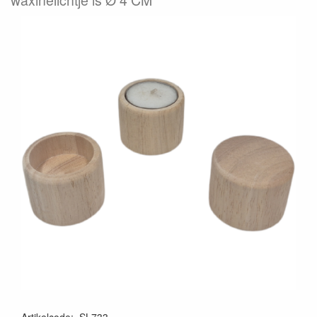
waxinelichtje is Ø 4 CM