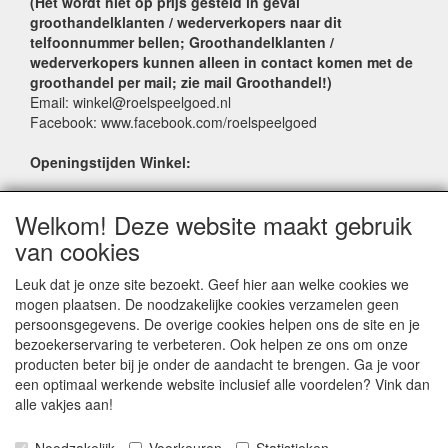
(Het wordt niet op prijs gesteld in geval
groothandelklanten / wederverkopers naar dit
telfoonnummer bellen; Groothandelklanten /
wederverkopers kunnen alleen in contact komen met de
groothandel per mail; zie mail Groothandel!)
Email: winkel@roelspeelgoed.nl
Facebook: www.facebook.com/roelspeelgoed
Openingstijden Winkel:
Maandag t/m Vrijdag: 9:00 - 17:30
Welkom! Deze website maakt gebruik
Zaterdag: 9:00 - 17:00
Donderdagavond koopavond: 19:00 - 21:00
van cookies
Leuk dat je onze site bezoekt. Geef hier aan welke cookies we
SERVICE
mogen plaatsen. De noodzakelijke cookies verzamelen geen
persoonsgegevens. De overige cookies helpen ons de site en je
Verkoopadressen
bezoekerservaring te verbeteren. Ook helpen ze ons om onze
Webwinkels
producten beter bij je onder de aandacht te brengen. Ga je voor
Bestelvoorwaarden
een optimaal werkende website inclusief alle voordelen? Vink dan
Partner Groothandels
alle vakjes aan!
Algemene voorwaarden