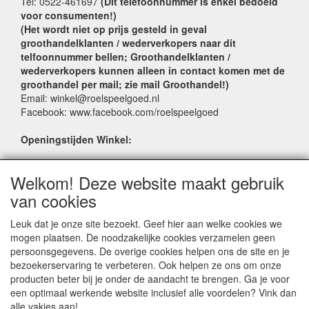
Tel: 0522-461697
(Dit telefoonnummer is enkel bedoeld
voor consumenten!)
(Het wordt niet op prijs gesteld in geval
groothandelklanten / wederverkopers naar dit
telfoonnummer bellen; Groothandelklanten /
wederverkopers kunnen alleen in contact komen met de
groothandel per mail; zie mail Groothandel!)
Email: winkel@roelspeelgoed.nl
Facebook: www.facebook.com/roelspeelgoed
Openingstijden Winkel:
Maandag t/m Vrijdag: 9:00 - 17:30
Welkom! Deze website maakt gebruik
Zaterdag: 9:00 - 17:00
Donderdagavond koopavond: 19:00 - 21:00
van cookies
Leuk dat je onze site bezoekt. Geef hier aan welke cookies we
SERVICE
mogen plaatsen. De noodzakelijke cookies verzamelen geen
persoonsgegevens. De overige cookies helpen ons de site en je
Verkoopadressen
bezoekerservaring te verbeteren. Ook helpen ze ons om onze
Webwinkels
producten beter bij je onder de aandacht te brengen. Ga je voor
Bestelvoorwaarden
een optimaal werkende website inclusief alle voordelen? Vink dan
Partner Groothandels
alle vakjes aan!