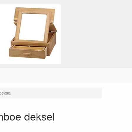
deksel
mboe deksel