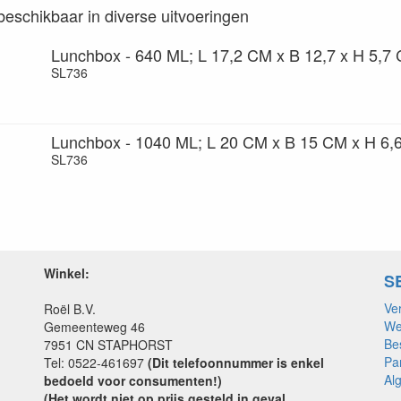
s beschikbaar in diverse uitvoeringen
Lunchbox - 640 ML; L 17,2 CM x B 12,7 x H 5,7
SL736
Lunchbox - 1040 ML; L 20 CM x B 15 CM x H 6,
SL736
Winkel:
S
Ve
Roël B.V.
We
Gemeenteweg 46
Be
7951 CN STAPHORST
Pa
Tel: 0522-461697
(Dit telefoonnummer is enkel
Al
bedoeld voor consumenten!)
(Het wordt niet op prijs gesteld in geval