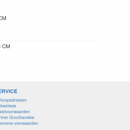
 CM
6 CM
ERVICE
rkoopadressen
bwinkels
stelvoorwaarden
rtner Groothandels
gemene voorwaarden