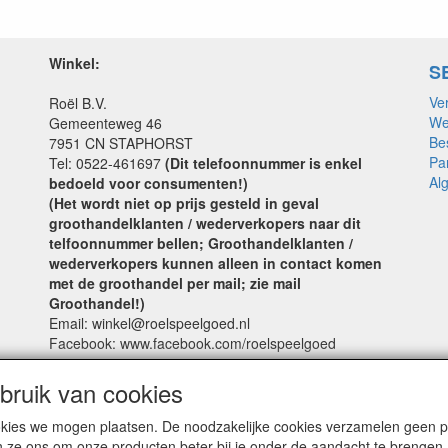
Winkel:
S
Ve
Roël B.V.
We
Gemeenteweg 46
Be
7951 CN STAPHORST
Pa
Tel: 0522-461697
(Dit telefoonnummer is enkel
Al
bedoeld voor consumenten!)
(Het wordt niet op prijs gesteld in geval
groothandelklanten / wederverkopers naar dit
telfoonnummer bellen; Groothandelklanten /
wederverkopers kunnen alleen in contact komen
met de groothandel per mail; zie mail
Groothandel!)
Email: winkel@roelspeelgoed.nl
Facebook: www.facebook.com/roelspeelgoed
Openingstijden Winkel:
ruik van cookies
Maandag t/m Vrijdag: 9:00 - 17:30
cookies we mogen plaatsen. De noodzakelijke cookies verzamelen geen
Zaterdag: 9:00 - 17:00
n ze ons om onze producten beter bij je onder de aandacht te brengen.