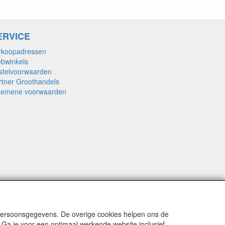
ERVICE
rkoopadressen
bwinkels
stelvoorwaarden
rtner Groothandels
gemene voorwaarden
 persoonsgegevens. De overige cookies helpen ons de
 Ga je voor een optimaal werkende website inclusief