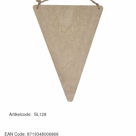
Artikelcode
:
SL128
EAN Code: 8719348006866