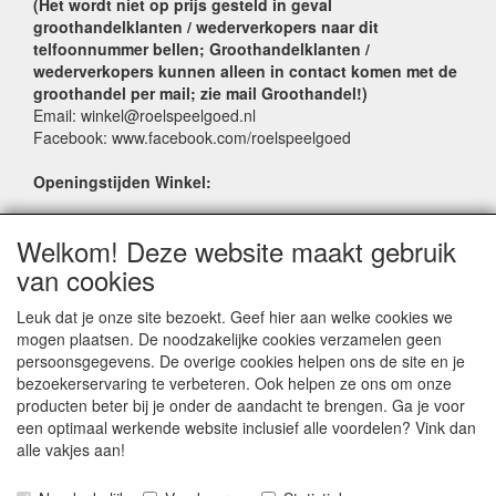
(Het wordt niet op prijs gesteld in geval
groothandelklanten / wederverkopers naar dit
telfoonnummer bellen; Groothandelklanten /
wederverkopers kunnen alleen in contact komen met de
groothandel per mail; zie mail Groothandel!)
Email: winkel@roelspeelgoed.nl
Facebook: www.facebook.com/roelspeelgoed
Openingstijden Winkel:
Maandag t/m Vrijdag: 9:00 - 17:30
Welkom! Deze website maakt gebruik
Zaterdag: 9:00 - 17:00
Donderdagavond koopavond: 19:00 - 21:00
van cookies
Leuk dat je onze site bezoekt. Geef hier aan welke cookies we
SERVICE
mogen plaatsen. De noodzakelijke cookies verzamelen geen
persoonsgegevens. De overige cookies helpen ons de site en je
Verkoopadressen
bezoekerservaring te verbeteren. Ook helpen ze ons om onze
Webwinkels
producten beter bij je onder de aandacht te brengen. Ga je voor
Bestelvoorwaarden
een optimaal werkende website inclusief alle voordelen? Vink dan
Partner Groothandels
alle vakjes aan!
Algemene voorwaarden