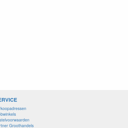
ERVICE
rkoopadressen
bwinkels
stelvoorwaarden
rtner Groothandels