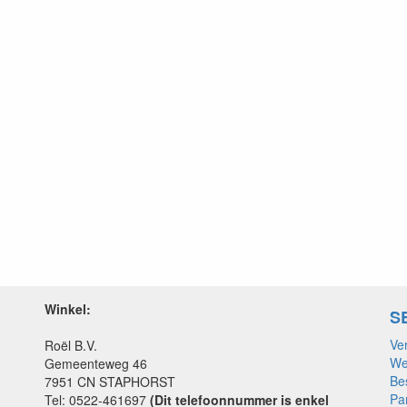
Winkel:
S
Ve
Roël B.V.
We
Gemeenteweg 46
Be
7951 CN STAPHORST
Pa
Tel: 0522-461697
(Dit telefoonnummer is enkel