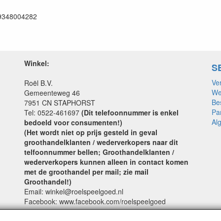
9348004282
Winkel:
S
Ve
Roël B.V.
We
Gemeenteweg 46
Be
7951 CN STAPHORST
Pa
Tel: 0522-461697
(Dit telefoonnummer is enkel
Al
bedoeld voor consumenten!)
(Het wordt niet op prijs gesteld in geval
groothandelklanten / wederverkopers naar dit
telfoonnummer bellen; Groothandelklanten /
wederverkopers kunnen alleen in contact komen
met de groothandel per mail; zie mail
Groothandel!)
Email: winkel@roelspeelgoed.nl
Facebook: www.facebook.com/roelspeelgoed