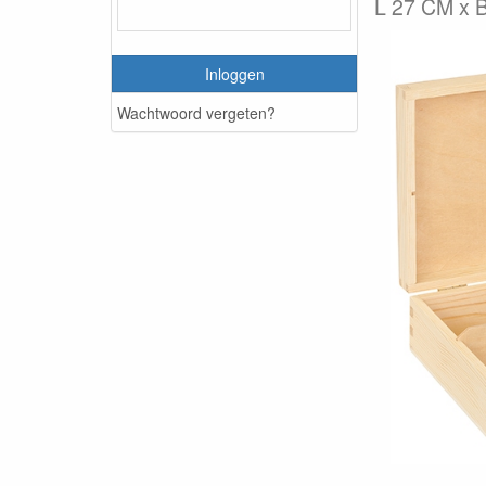
L 27 CM x B
Inloggen
Wachtwoord vergeten?