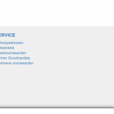
ERVICE
rkoopadressen
bwinkels
stelvoorwaarden
rtner Groothandels
gemene voorwaarden