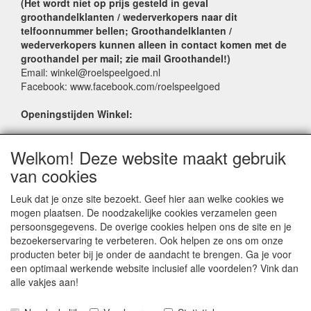
(Het wordt niet op prijs gesteld in geval
groothandelklanten / wederverkopers naar dit
telfoonnummer bellen; Groothandelklanten /
wederverkopers kunnen alleen in contact komen met de
groothandel per mail; zie mail Groothandel!)
Email: winkel@roelspeelgoed.nl
Facebook: www.facebook.com/roelspeelgoed
Openingstijden Winkel:
Maandag t/m Vrijdag: 9:00 - 17:30
Welkom! Deze website maakt gebruik
Zaterdag: 9:00 - 17:00
Donderdagavond koopavond: 19:00 - 21:00
van cookies
Leuk dat je onze site bezoekt. Geef hier aan welke cookies we
SERVICE
mogen plaatsen. De noodzakelijke cookies verzamelen geen
persoonsgegevens. De overige cookies helpen ons de site en je
Verkoopadressen
bezoekerservaring te verbeteren. Ook helpen ze ons om onze
Webwinkels
producten beter bij je onder de aandacht te brengen. Ga je voor
Bestelvoorwaarden
een optimaal werkende website inclusief alle voordelen? Vink dan
Partner Groothandels
alle vakjes aan!
Algemene voorwaarden