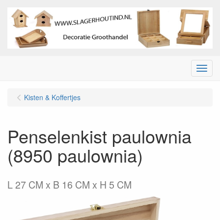
Menu
Kisten & Koffertjes
Penselenkist paulownia
(8950 paulownia)
L 27 CM x B 16 CM x H 5 CM