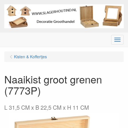
Menu
Kisten & Koffertjes
Naaikist groot grenen
(7773P)
L 31,5 CM x B 22,5 CM x H 11 CM