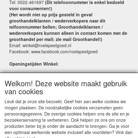
Tel: 0522-461697
(Dit telefoonnummer is enkel bedoeld
voor consumenten!)
(Het wordt niet op prijs gesteld in geval
groothandelklanten / wederverkopers naar dit
telfoonnummer bellen; Groothandelklanten /
wederverkopers kunnen alleen in contact komen met de
groothandel per mail; zie mail Groothandel!)
Email: winkel@roelspeelgoed.nl
Facebook: www.facebook.com/roelspeelgoed
Openingstijden Winkel:
Maandag t/m Vrijdag: 9:00 - 17:30
Welkom! Deze website maakt gebruik
Zaterdag: 9:00 - 17:00
Donderdagavond koopavond: 19:00 - 21:00
van cookies
Leuk dat je onze site bezoekt. Geef hier aan welke cookies we
SERVICE
mogen plaatsen. De noodzakelijke cookies verzamelen geen
persoonsgegevens. De overige cookies helpen ons de site en je
Verkoopadressen
bezoekerservaring te verbeteren. Ook helpen ze ons om onze
Webwinkels
producten beter bij je onder de aandacht te brengen. Ga je voor
Bestelvoorwaarden
een optimaal werkende website inclusief alle voordelen? Vink dan
Partner Groothandels