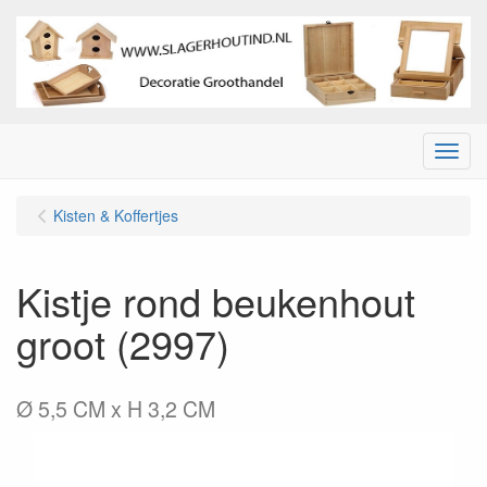
Menu
Kisten & Koffertjes
Kistje rond beukenhout
groot (2997)
Ø 5,5 CM x H 3,2 CM