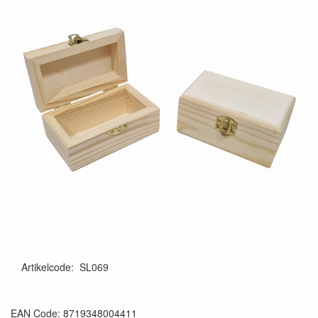
Artikelcode
:
SL069
EAN Code: 8719348004411