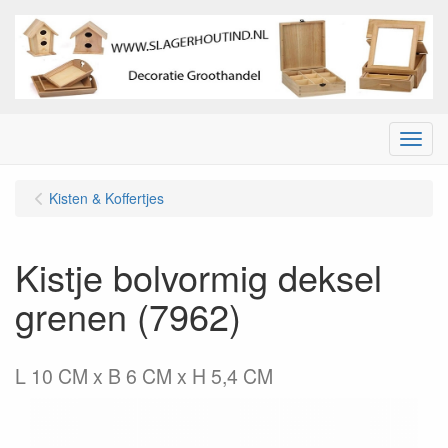
Menu
Kisten & Koffertjes
Kistje bolvormig deksel
grenen (7962)
L 10 CM x B 6 CM x H 5,4 CM