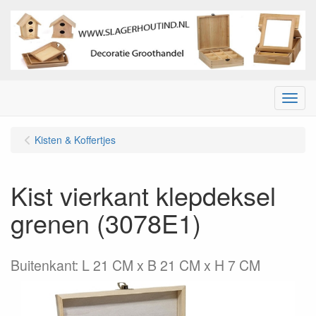
Menu
Kisten & Koffertjes
Kist vierkant klepdeksel
grenen (3078E1)
Buitenkant: L 21 CM x B 21 CM x H 7 CM