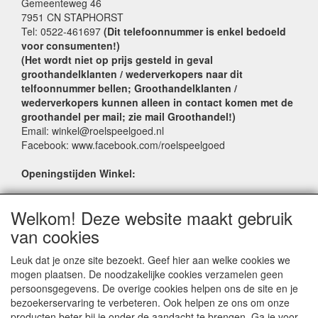
Gemeenteweg 46
7951 CN STAPHORST
Tel: 0522-461697
(Dit telefoonnummer is enkel bedoeld
voor consumenten!)
(Het wordt niet op prijs gesteld in geval
groothandelklanten / wederverkopers naar dit
telfoonnummer bellen; Groothandelklanten /
wederverkopers kunnen alleen in contact komen met de
groothandel per mail; zie mail Groothandel!)
Email: winkel@roelspeelgoed.nl
Facebook: www.facebook.com/roelspeelgoed
Openingstijden Winkel:
Maandag t/m Vrijdag: 9:00 - 17:30
Welkom! Deze website maakt gebruik
Zaterdag: 9:00 - 17:00
Donderdagavond koopavond: 19:00 - 21:00
van cookies
Leuk dat je onze site bezoekt. Geef hier aan welke cookies we
SERVICE
mogen plaatsen. De noodzakelijke cookies verzamelen geen
persoonsgegevens. De overige cookies helpen ons de site en je
Verkoopadressen
bezoekerservaring te verbeteren. Ook helpen ze ons om onze
Webwinkels
producten beter bij je onder de aandacht te brengen. Ga je voor