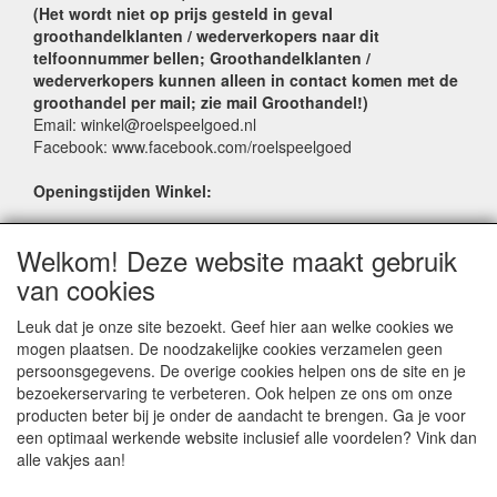
(Het wordt niet op prijs gesteld in geval
groothandelklanten / wederverkopers naar dit
telfoonnummer bellen; Groothandelklanten /
wederverkopers kunnen alleen in contact komen met de
groothandel per mail; zie mail Groothandel!)
Email: winkel@roelspeelgoed.nl
Facebook: www.facebook.com/roelspeelgoed
Openingstijden Winkel:
Maandag t/m Vrijdag: 9:00 - 17:30
Welkom! Deze website maakt gebruik
Zaterdag: 9:00 - 17:00
Donderdagavond koopavond: 19:00 - 21:00
van cookies
Leuk dat je onze site bezoekt. Geef hier aan welke cookies we
SERVICE
mogen plaatsen. De noodzakelijke cookies verzamelen geen
persoonsgegevens. De overige cookies helpen ons de site en je
Verkoopadressen
bezoekerservaring te verbeteren. Ook helpen ze ons om onze
Webwinkels
producten beter bij je onder de aandacht te brengen. Ga je voor
Bestelvoorwaarden
een optimaal werkende website inclusief alle voordelen? Vink dan
Partner Groothandels
alle vakjes aan!
Algemene voorwaarden