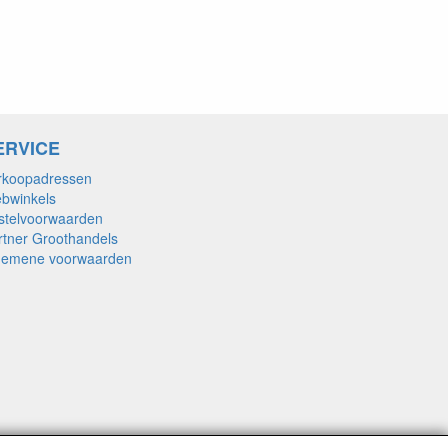
ERVICE
rkoopadressen
bwinkels
stelvoorwaarden
rtner Groothandels
gemene voorwaarden