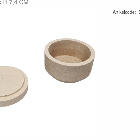
x H 7,4 CM
Artikelcode
: