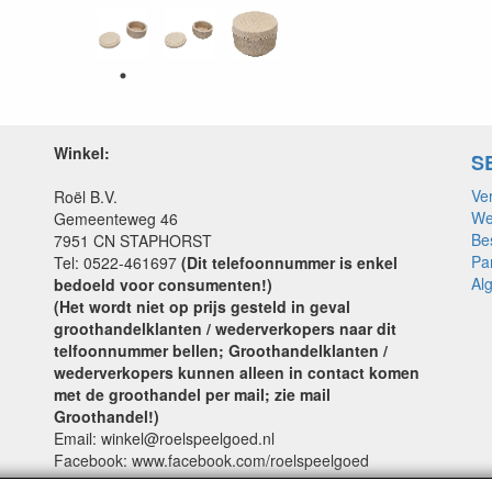
Winkel:
S
Ve
Roël B.V.
We
Gemeenteweg 46
Be
7951 CN STAPHORST
Pa
Tel: 0522-461697
(Dit telefoonnummer is enkel
Al
bedoeld voor consumenten!)
(Het wordt niet op prijs gesteld in geval
groothandelklanten / wederverkopers naar dit
telfoonnummer bellen; Groothandelklanten /
wederverkopers kunnen alleen in contact komen
met de groothandel per mail; zie mail
Groothandel!)
Email: winkel@roelspeelgoed.nl
Facebook: www.facebook.com/roelspeelgoed