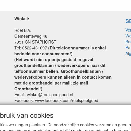
Winkel:
S
Ve
Roël B.V.
We
Gemeenteweg 46
Be
7951 CN STAPHORST
Pa
Tel: 0522-461697
(Dit telefoonnummer is enkel
Al
bedoeld voor consumenten!)
(Het wordt niet op prijs gesteld in geval
groothandelklanten / wederverkopers naar dit
telfoonnummer bellen; Groothandelklanten /
wederverkopers kunnen alleen in contact komen
met de groothandel per mail; zie mail
Groothandel!)
Email: winkel@roelspeelgoed.nl
Facebook: www.facebook.com/roelspeelgoed
Openingstijden Winkel:
ruik van cookies
Maandag t/m Vrijdag: 9:00 - 17:30
cookies we mogen plaatsen. De noodzakelijke cookies verzamelen geen
Zaterdag: 9:00 - 17:00
n ze ons om onze producten beter bij je onder de aandacht te brengen.