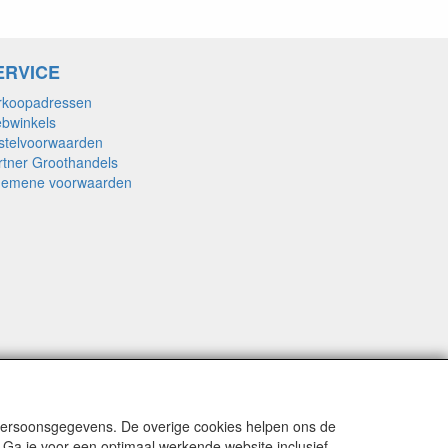
ERVICE
rkoopadressen
bwinkels
stelvoorwaarden
rtner Groothandels
gemene voorwaarden
 persoonsgegevens. De overige cookies helpen ons de
 Ga je voor een optimaal werkende website inclusief