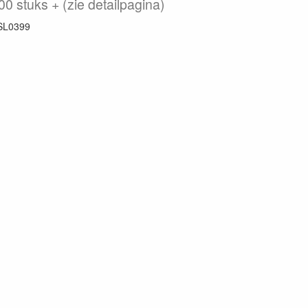
00 stuks + (zie detailpagina)
SL0399