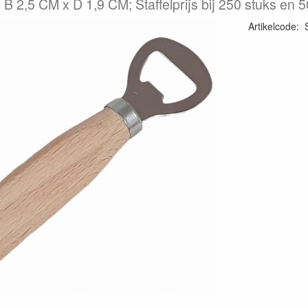
B 2,5 CM x D 1,9 CM; Staffelprijs bij 250 stuks en 5
Artikelcode
: