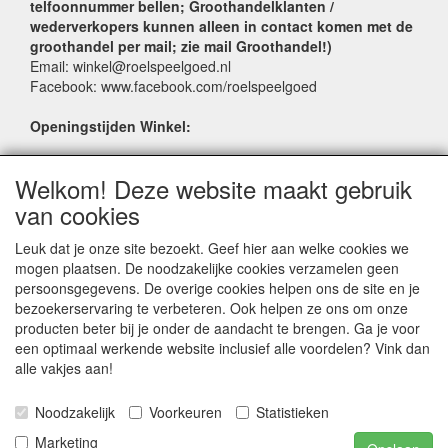
telfoonnummer bellen; Groothandelklanten /
wederverkopers kunnen alleen in contact komen met de
groothandel per mail; zie mail Groothandel!)
Email: winkel@roelspeelgoed.nl
Facebook: www.facebook.com/roelspeelgoed
Openingstijden Winkel:
Maandag t/m Vrijdag: 9:00 - 17:30
Welkom! Deze website maakt gebruik
Zaterdag: 9:00 - 17:00
Donderdagavond koopavond: 19:00 - 21:00
van cookies
Leuk dat je onze site bezoekt. Geef hier aan welke cookies we
SERVICE
mogen plaatsen. De noodzakelijke cookies verzamelen geen
persoonsgegevens. De overige cookies helpen ons de site en je
Verkoopadressen
bezoekerservaring te verbeteren. Ook helpen ze ons om onze
Webwinkels
producten beter bij je onder de aandacht te brengen. Ga je voor
Bestelvoorwaarden
een optimaal werkende website inclusief alle voordelen? Vink dan
Partner Groothandels
alle vakjes aan!
Algemene voorwaarden
Noodzakelijk
Voorkeuren
Statistieken
Logivert © 1998-2024 LogiVert.com de All-in-One oplossing voor handelsbedrijven |
Marketing