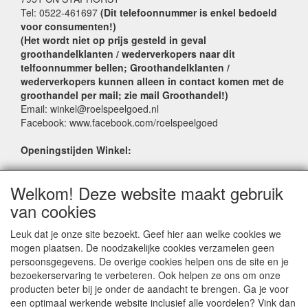
Tel: 0522-461697
(Dit telefoonnummer is enkel bedoeld
voor consumenten!)
(Het wordt niet op prijs gesteld in geval
groothandelklanten / wederverkopers naar dit
telfoonnummer bellen; Groothandelklanten /
wederverkopers kunnen alleen in contact komen met de
groothandel per mail; zie mail Groothandel!)
Email: winkel@roelspeelgoed.nl
Facebook: www.facebook.com/roelspeelgoed
Openingstijden Winkel:
Maandag t/m Vrijdag: 9:00 - 17:30
Welkom! Deze website maakt gebruik
Zaterdag: 9:00 - 17:00
Donderdagavond koopavond: 19:00 - 21:00
van cookies
Leuk dat je onze site bezoekt. Geef hier aan welke cookies we
SERVICE
mogen plaatsen. De noodzakelijke cookies verzamelen geen
persoonsgegevens. De overige cookies helpen ons de site en je
Verkoopadressen
bezoekerservaring te verbeteren. Ook helpen ze ons om onze
Webwinkels
producten beter bij je onder de aandacht te brengen. Ga je voor
Bestelvoorwaarden
een optimaal werkende website inclusief alle voordelen? Vink dan
Partner Groothandels