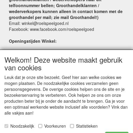
telfoonnummer bellen; Groothandelklanten /
wederverkopers kunnen alleen in contact komen met de
groothandel per mail; zie mail Groothandel!)
Email: winkel@roelspeelgoed.nl
Facebook: www.facebook.com/roelspeelgoed
Openingstijden Winkel:
Maandag t/m Vrijdag: 9:00 - 17:30
Welkom! Deze website maakt gebruik
Zaterdag: 9:00 - 17:00
Donderdagavond koopavond: 19:00 - 21:00
van cookies
Leuk dat je onze site bezoekt. Geef hier aan welke cookies we
SERVICE
mogen plaatsen. De noodzakelijke cookies verzamelen geen
persoonsgegevens. De overige cookies helpen ons de site en je
Verkoopadressen
bezoekerservaring te verbeteren. Ook helpen ze ons om onze
Webwinkels
producten beter bij je onder de aandacht te brengen. Ga je voor
Bestelvoorwaarden
een optimaal werkende website inclusief alle voordelen? Vink dan
Partner Groothandels
alle vakjes aan!
Algemene voorwaarden
Noodzakelijk
Voorkeuren
Statistieken