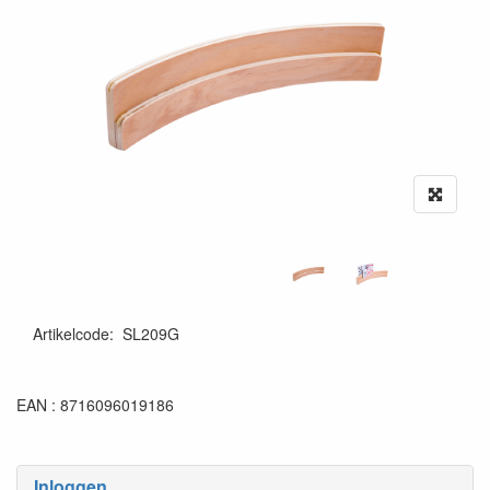
Artikelcode
:
SL209G
8716096019186
EAN : 8716096019186
Inloggen