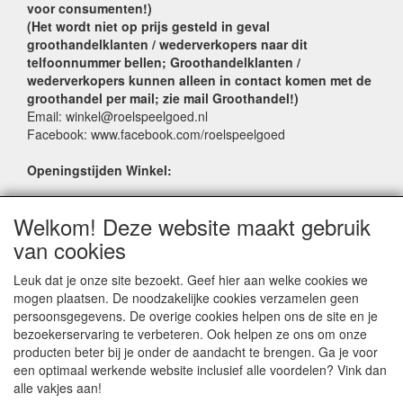
voor consumenten!)
(Het wordt niet op prijs gesteld in geval
groothandelklanten / wederverkopers naar dit
telfoonnummer bellen; Groothandelklanten /
wederverkopers kunnen alleen in contact komen met de
groothandel per mail; zie mail Groothandel!)
Email: winkel@roelspeelgoed.nl
Facebook: www.facebook.com/roelspeelgoed
Openingstijden Winkel:
Maandag t/m Vrijdag: 9:00 - 17:30
Welkom! Deze website maakt gebruik
Zaterdag: 9:00 - 17:00
Donderdagavond koopavond: 19:00 - 21:00
van cookies
Leuk dat je onze site bezoekt. Geef hier aan welke cookies we
SERVICE
mogen plaatsen. De noodzakelijke cookies verzamelen geen
persoonsgegevens. De overige cookies helpen ons de site en je
Verkoopadressen
bezoekerservaring te verbeteren. Ook helpen ze ons om onze
Webwinkels
producten beter bij je onder de aandacht te brengen. Ga je voor
Bestelvoorwaarden
een optimaal werkende website inclusief alle voordelen? Vink dan
Partner Groothandels
alle vakjes aan!
Algemene voorwaarden