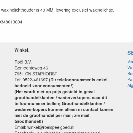
waxinelichthouder is 40 MM; levering exclusief waxinelichtje.
9348013604
Winkel:
S
Ve
Roël B.V.
We
Gemeenteweg 46
Be
7951 CN STAPHORST
Pa
Tel: 0522-461697
(Dit telefoonnummer is enkel
Al
bedoeld voor consumenten!)
(Het wordt niet op prijs gesteld in geval
groothandelklanten / wederverkopers naar dit
telfoonnummer bellen; Groothandelklanten /
wederverkopers kunnen alleen in contact komen
met de groothandel per mail; zie mail
Groothandel!)
Email: winkel@roelspeelgoed.nl