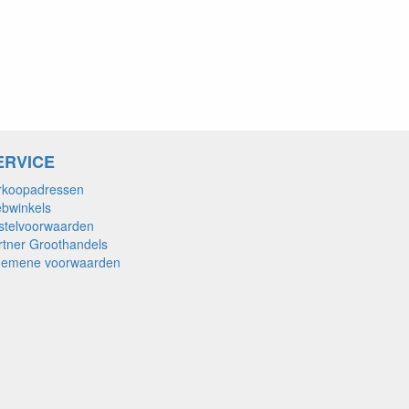
ERVICE
rkoopadressen
bwinkels
stelvoorwaarden
rtner Groothandels
gemene voorwaarden