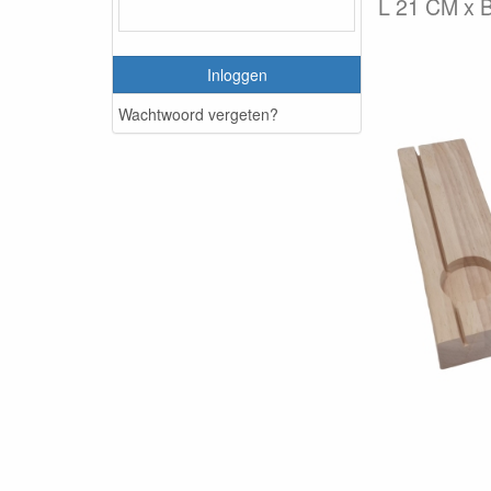
L 21 CM x B
Inloggen
Wachtwoord vergeten?