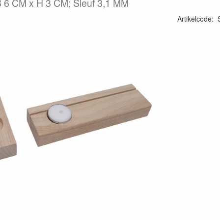
 6 CM x H 3 CM; Sleuf 3,1 MM
Artikelcode
: