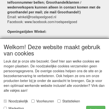
telfoonnummer bellen; Groothandelklanten /
wederverkopers kunnen alleen in contact komen met de
groothandel per mail; zie mail Groothandel!)
Email: winkel@roelspeelgoed.nl
Facebook: www.facebook.com/roelspeelgoed
Openingstijden Winkel:
Maandag t/m Vrijdag: 9:00 - 17:30
Welkom! Deze website maakt gebruik
Zaterdag: 9:00 - 17:00
Donderdagavond koopavond: 19:00 - 21:00
van cookies
Leuk dat je onze site bezoekt. Geef hier aan welke cookies we
SERVICE
mogen plaatsen. De noodzakelijke cookies verzamelen geen
persoonsgegevens. De overige cookies helpen ons de site en je
Verkoopadressen
bezoekerservaring te verbeteren. Ook helpen ze ons om onze
Webwinkels
producten beter bij je onder de aandacht te brengen. Ga je voor
Bestelvoorwaarden
een optimaal werkende website inclusief alle voordelen? Vink dan
Partner Groothandels
alle vakjes aan!
Algemene voorwaarden
Noodzakelijk
Voorkeuren
Statistieken
Logivert © 1998-2024 LogiVert.com de All-in-One oplossing voor handelsbedrijven |
Marketing