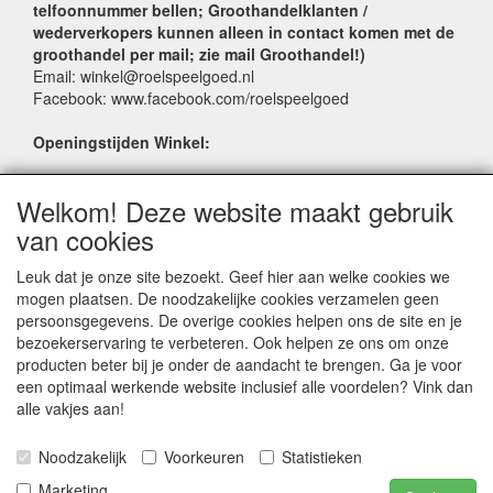
telfoonnummer bellen; Groothandelklanten /
wederverkopers kunnen alleen in contact komen met de
groothandel per mail; zie mail Groothandel!)
Email: winkel@roelspeelgoed.nl
Facebook: www.facebook.com/roelspeelgoed
Openingstijden Winkel:
Maandag t/m Vrijdag: 9:00 - 17:30
Welkom! Deze website maakt gebruik
Zaterdag: 9:00 - 17:00
Donderdagavond koopavond: 19:00 - 21:00
van cookies
Leuk dat je onze site bezoekt. Geef hier aan welke cookies we
SERVICE
mogen plaatsen. De noodzakelijke cookies verzamelen geen
persoonsgegevens. De overige cookies helpen ons de site en je
Verkoopadressen
bezoekerservaring te verbeteren. Ook helpen ze ons om onze
Webwinkels
producten beter bij je onder de aandacht te brengen. Ga je voor
Bestelvoorwaarden
een optimaal werkende website inclusief alle voordelen? Vink dan
Partner Groothandels
alle vakjes aan!
Algemene voorwaarden
Noodzakelijk
Voorkeuren
Statistieken
Logivert © 1998-2024 LogiVert.com de All-in-One oplossing voor handelsbedrijven |
Marketing