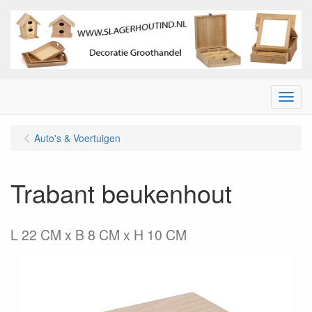
Menu
Auto's & Voertuigen
Trabant beukenhout
L 22 CM x B 8 CM x H 10 CM