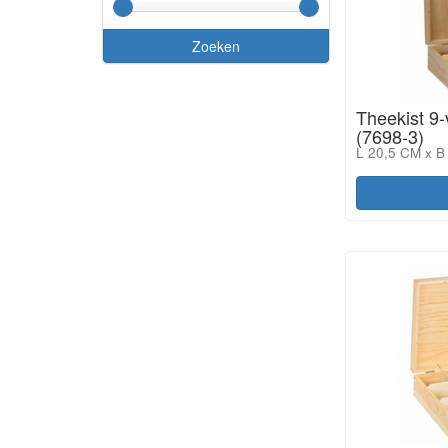
Zoeken
Theekist 9
(7698-3)
L 20,5 CM x B