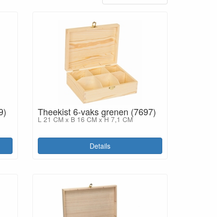
9)
Theekist 6-vaks grenen (7697)
L 21 CM x B 16 CM x H 7,1 CM
Details