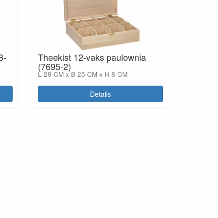
8-
Theekist 12-vaks paulownia
(7695-2)
L 29 CM x B 25 CM x H 8 CM
Details