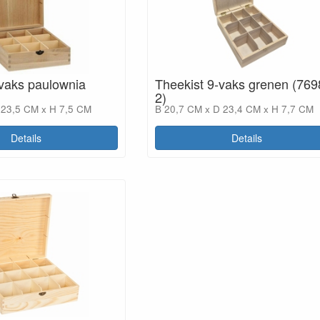
-vaks paulownia
Theekist 9-vaks grenen (769
2)
 23,5 CM x H 7,5 CM
B 20,7 CM x D 23,4 CM x H 7,7 CM
Details
Details