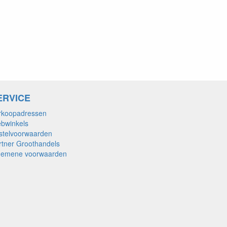
ERVICE
rkoopadressen
bwinkels
stelvoorwaarden
rtner Groothandels
gemene voorwaarden