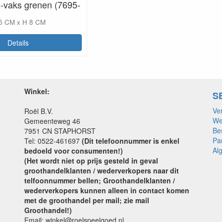
2-vaks grenen (7695-
5 CM x H 8 CM
Details
Winkel:
S
Ve
Roël B.V.
We
Gemeenteweg 46
Be
7951 CN STAPHORST
Pa
Tel: 0522-461697
(Dit telefoonnummer is enkel
Al
bedoeld voor consumenten!)
(Het wordt niet op prijs gesteld in geval
groothandelklanten / wederverkopers naar dit
telfoonnummer bellen; Groothandelklanten /
wederverkopers kunnen alleen in contact komen
met de groothandel per mail; zie mail
Groothandel!)
Email: winkel@roelspeelgoed.nl