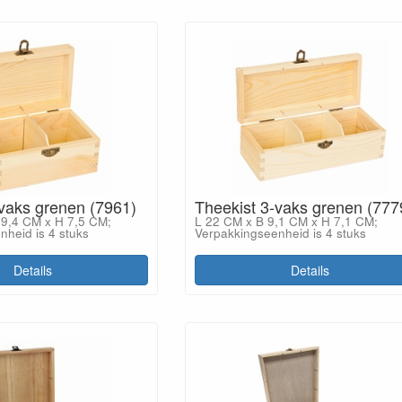
-vaks grenen (7961)
Theekist 3-vaks grenen (777
 9,4 CM x H 7,5 CM;
L 22 CM x B 9,1 CM x H 7,1 CM;
nheid is 4 stuks
Verpakkingseenheid is 4 stuks
Details
Details